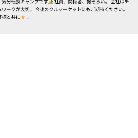
、気分転換キャンプです
社員、関係者、勢ぞろい。 会社はチ
ムワークが大切。 今後のクルマーケットにもご期待ください。
客様と共に
...