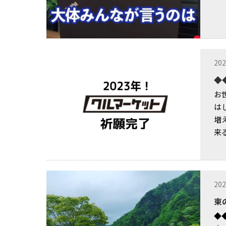
202
◆
お
は
増
来る 
202
束
◆