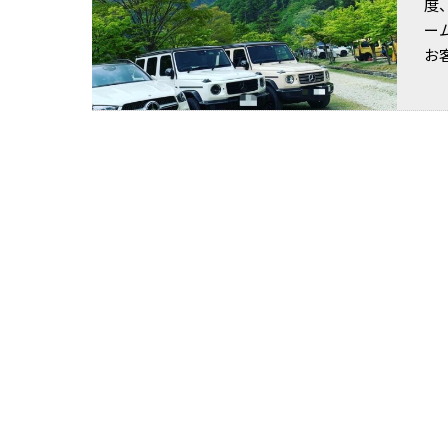
度
ー
お