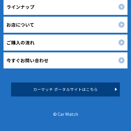
ラインナップ
適正な個人情報保護の実現のため、個人情報の取扱
いに関する法令､国が定める指針およびその他の規範
を遵守します。
お店について
個人情報に関するお問い合わせ窓口
〒136-0073
東京都江東区北砂2丁目13番13号
ご購入の流れ
TEL：
050-3623-4979
カーマッチ江東店 個人情報保護担当
今すぐお問い合わせ
カーマッチ ポータルサイトはこちら
© Car Match