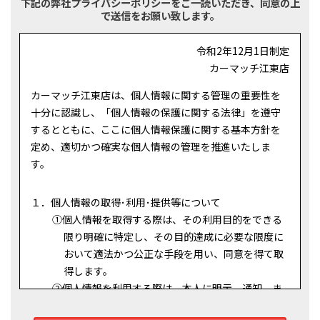
下記の弊社プライバシーポリシーをご一読いただき、同意の上
で送信をお願い致します。
令和2年12月1日制定
カーマッチ江東店
カーマッチ江東店は、個人情報に関する管理の重要性を
十分に認識し、「個人情報の保護に関する法律」を遵守
するとともに、ここに個人情報保護に関する基本方針を
定め、適切かつ確実な個人情報の管理を推進いたしま
す。
１．個人情報の取得･利用･提供等について
①
個人情報を取得する際は、その利用目的をできる
限り明確に特定し、その目的達成に必要な限度に
おいて適法かつ公正な手段を用い、同意を得て取
得します。
②
個人情報を利用する際は、本人に明示、通知、ま
たは公表した利用目的の範囲内に限定し、それに