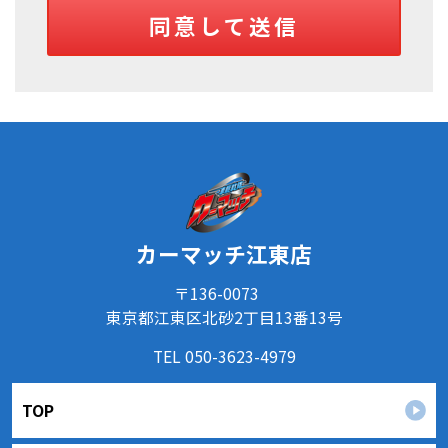
反する目的外利用を行なわないための措置を講じ
同意して送信
ます。
③
個人情報を第三者に提供またはその取扱いを委託
する際は、本人が同意を与えた利用目的の範囲内
で、適法にこれを行います。
２．安全対策の実施について
個人情報の正確性およびその利用の安全性を確保す
るため、情報セキュリティ対策を始めとする安全措
置を構築し、個人情報への不正アクセス、個人情報
の漏洩、滅失または毀損等の的確な防止とセキュリ
カーマッチ江東店
ティの是正に努めます。
３．苦情および相談等に対する適正な対応について
〒136-0073
本人からの苦情および相談があった場合には、適切
東京都江東区北砂2丁目13番13号
かつ迅速に対応いたします。また、個人情報を提供
TEL 050-3623-4979
された本人の権利を尊重し、本人から自己情報の開
示、訂正、削除、または利用もしくは提供の停止等
TOP
を求められたときは、適法かつ遅滞なく応じます。
４．法令・指針・規範の遵守について