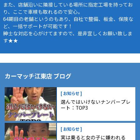
また、店舗沿いに隣接している場所に指定工場を持ってお
り、ここで車検も取れるので安心。
64期目の老舗というのもあり、自社で整備、板金、保険な
ど、一括サポートが可能です！
紳士な対応を心がけてますので、是非宜しくお願い致しま
す★★
カーマッチ江東店 ブログ
[ お知らせ ]
選んではいけないナンバープレ
ート：TOP3
[ お知らせ ]
実は乗ると女の子に嫌われる