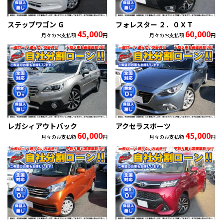
ステップワゴン Ｇ
フォレスター ２．０ＸＴ
45,000
60,000
月々のお支払額
円
月々のお支払額
円
レガシィアウトバック
アクセラスポーツ
60,000
45,000
月々のお支払額
円
月々のお支払額
円