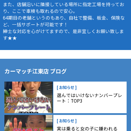
また、店舗沿いに隣接している場所に指定工場を持ってお
り、ここで車検も取れるので安心。
64期目の老舗というのもあり、自社で整備、板金、保険な
ど、一括サポートが可能です！
紳士な対応を心がけてますので、是非宜しくお願い致しま
す★★
カーマッチ江東店 ブログ
[ お知らせ ]
選んではいけないナンバープレ
ート：TOP3
[ お知らせ ]
実は乗ると女の子に嫌われる