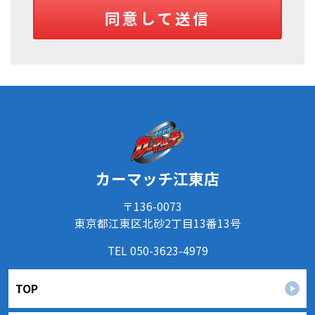
反する目的外利用を行なわないための措置を講じ
同意して送信
ます。
③
個人情報を第三者に提供またはその取扱いを委託
する際は、本人が同意を与えた利用目的の範囲内
で、適法にこれを行います。
２．安全対策の実施について
個人情報の正確性およびその利用の安全性を確保す
るため、情報セキュリティ対策を始めとする安全措
置を構築し、個人情報への不正アクセス、個人情報
の漏洩、滅失または毀損等の的確な防止とセキュリ
カーマッチ江東店
ティの是正に努めます。
３．苦情および相談等に対する適正な対応について
〒136-0073
本人からの苦情および相談があった場合には、適切
東京都江東区北砂2丁目13番13号
かつ迅速に対応いたします。また、個人情報を提供
TEL 050-3623-4979
された本人の権利を尊重し、本人から自己情報の開
示、訂正、削除、または利用もしくは提供の停止等
TOP
を求められたときは、適法かつ遅滞なく応じます。
４．法令・指針・規範の遵守について