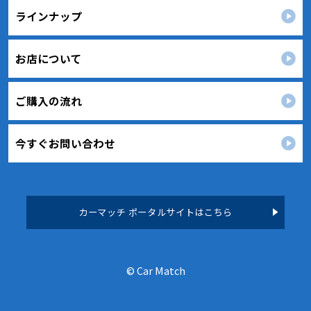
ラインナップ
適正な個人情報保護の実現のため、個人情報の取扱
いに関する法令､国が定める指針およびその他の規範
を遵守します。
お店について
個人情報に関するお問い合わせ窓口
〒136-0073
東京都江東区北砂2丁目13番13号
ご購入の流れ
TEL：
050-3623-4979
カーマッチ江東店 個人情報保護担当
今すぐお問い合わせ
カーマッチ ポータルサイトはこちら
© Car Match