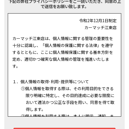
下記の弊社プライバシーポリシーをご一読いただき、同意の上
で送信をお願い致します。
令和2年12月1日制定
カーマッチ江東店
カーマッチ江東店は、個人情報に関する管理の重要性を
十分に認識し、「個人情報の保護に関する法律」を遵守
するとともに、ここに個人情報保護に関する基本方針を
定め、適切かつ確実な個人情報の管理を推進いたしま
す。
１．個人情報の取得･利用･提供等について
①
個人情報を取得する際は、その利用目的をできる
限り明確に特定し、その目的達成に必要な限度に
おいて適法かつ公正な手段を用い、同意を得て取
得します。
②
個人情報を利用する際は、本人に明示、通知、ま
たは公表した利用目的の範囲内に限定し、それに