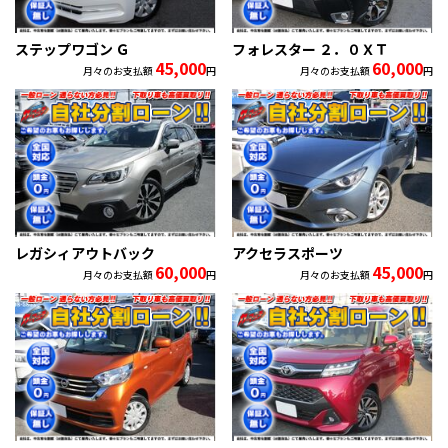
ステップワゴン Ｇ
フォレスター ２．０ＸＴ
45,000
60,000
月々のお支払額
円
月々のお支払額
円
レガシィアウトバック
アクセラスポーツ
60,000
45,000
月々のお支払額
円
月々のお支払額
円